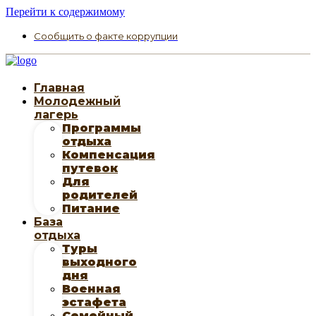
Перейти к содержимому
Сообщить о факте коррупции
Главная
Молодежный
лагерь
Программы
отдыха
Компенсация
путевок
Для
родителей
Питание
База
отдыха
Туры
выходного
дня
Военная
эстафета
Семейный