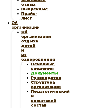
отдых
Выпускные
Прайс-
лист
Об
организации
Об
организации
отдыха
детей
и
их
оздоровления
Основные
сведения
Документы
Руководство
Структура
организации
Педагогический
и
вожатский
состав