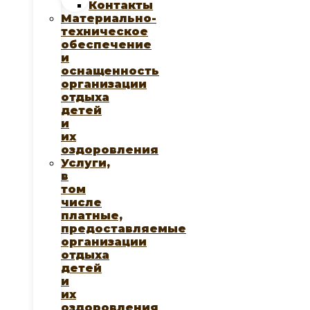
Контакты
Материально-
техническое
обеспечение
и
оснащенность
организации
отдыха
детей
и
их
оздоровления
Услуги,
в
том
числе
платные,
предоставляемые
организации
отдыха
детей
и
их
оздоровления