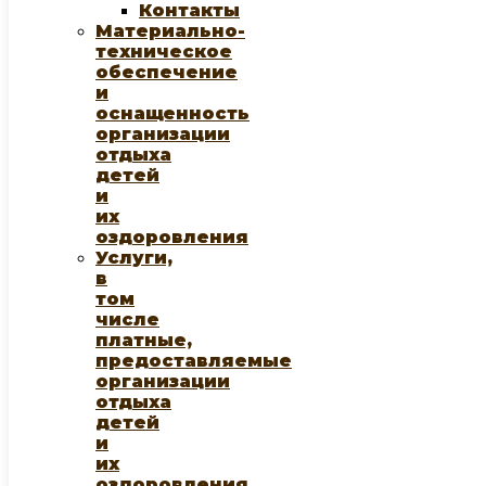
Контакты
Материально-
техническое
обеспечение
и
оснащенность
организации
отдыха
детей
и
их
оздоровления
Услуги,
в
том
числе
платные,
предоставляемые
организации
отдыха
детей
и
их
оздоровления