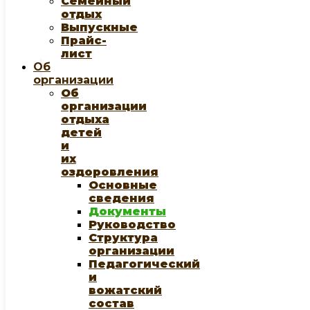
Семейный
отдых
Выпускные
Прайс-
лист
Об
организации
Об
организации
отдыха
детей
и
их
оздоровления
Основные
сведения
Документы
Руководство
Структура
организации
Педагогический
и
вожатский
состав