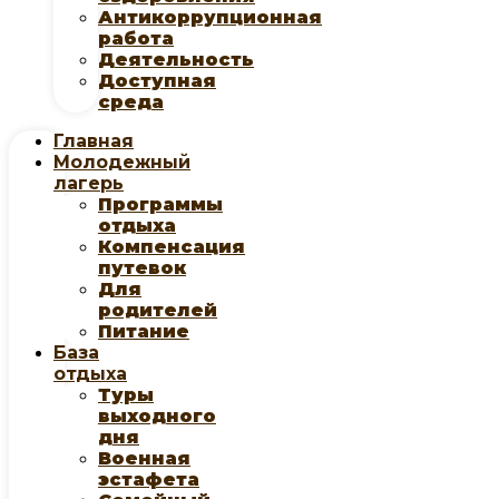
Антикоррупционная
работа
Деятельность
Доступная
среда
Главная
Молодежный
лагерь
Программы
отдыха
Компенсация
путевок
Для
родителей
Питание
База
отдыха
Туры
выходного
дня
Военная
эстафета