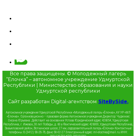
Все права защищены. © Молодежный лагерь
“Елочка” – автономное учреждение Удмуртской
Республики | Министерство образования и науки
Удмуртской республики
Сайт разработан Digital-агентством
SiteBySide.
Автономное учреждение Удмуртской Республики «Молодежный лагерь «Ёлочка», АУ УР «МЛ
«Ёлочка». Организационно – правовая форма Автономное учреждение Директор: Чудихкис
Оксана Юрьевна. Действует на основании Устава Юридический адрес: 426054, Удмуртская
Республика, г. Ижевск, 30 лет Победы, д. 60 а Фактический адрес: 426000, Удмуртская Республика,
Завьяловский район, Воткинское шоссе, 27 км, оздоровительный лагерь «Ёлочка» Контактные
телефоны: 8 (3412) 58-28-78, факс 58-02-27 Электронный адрес: ml-elochka@mail.ru ИНН: